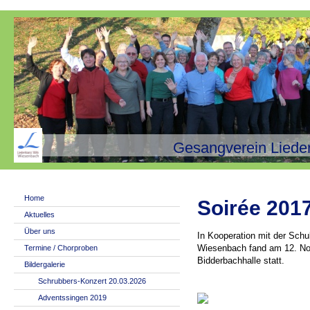
Gesangverein Liede
Home
Soirée 201
Aktuelles
Über uns
In Kooperation mit der Sch
Wiesenbach fand am 12. No
Termine / Chorproben
Bidderbachhalle statt.
Bildergalerie
Schrubbers-Konzert 20.03.2026
Adventssingen 2019