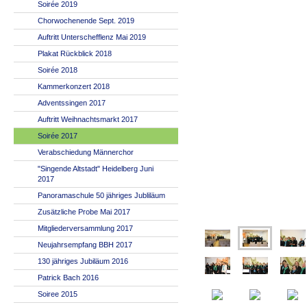
Soirée 2019
Chorwochenende Sept. 2019
Auftritt Unterschefflenz Mai 2019
Plakat Rückblick 2018
Soirée 2018
Kammerkonzert 2018
Adventssingen 2017
Auftritt Weihnachtsmarkt 2017
Soirée 2017
Verabschiedung Männerchor
"Singende Altstadt" Heidelberg Juni
2017
Panoramaschule 50 jähriges Jubliläum
Zusätzliche Probe Mai 2017
Mitgliederversammlung 2017
Neujahrsempfang BBH 2017
130 jähriges Jubiläum 2016
Patrick Bach 2016
Soiree 2015