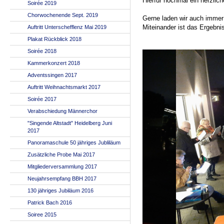
Hierfür nochmal ein herzli
Soirée 2019
Chorwochenende Sept. 2019
Gerne laden wir auch immer 
Miteinander ist das Ergebni
Auftritt Unterschefflenz Mai 2019
Plakat Rückblick 2018
Soirée 2018
Kammerkonzert 2018
Adventssingen 2017
Auftritt Weihnachtsmarkt 2017
Soirée 2017
Verabschiedung Männerchor
"Singende Altstadt" Heidelberg Juni
2017
Panoramaschule 50 jähriges Jubliläum
Zusätzliche Probe Mai 2017
Mitgliederversammlung 2017
Neujahrsempfang BBH 2017
130 jähriges Jubiläum 2016
Patrick Bach 2016
Soiree 2015