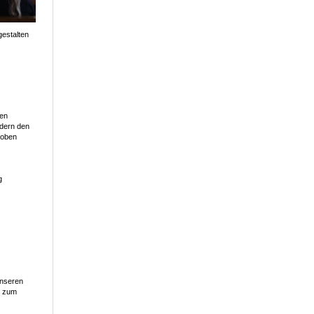
gestalten
gen
ndern den
roben
g
unseren
) zum