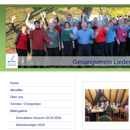
Gesangverein Liede
Home
Aktuelles
Über uns
Termine / Chorproben
Bildergalerie
Schrubbers-Konzert 20.03.2026
Adventssingen 2019