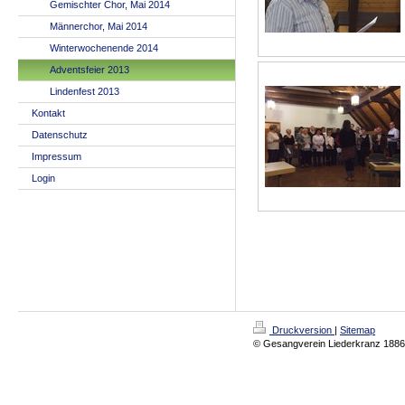
Gemischter Chor, Mai 2014
Männerchor, Mai 2014
Winterwochenende 2014
Adventsfeier 2013
Lindenfest 2013
Kontakt
Datenschutz
Impressum
Login
Druckversion
|
Sitemap
© Gesangverein Liederkranz 1886