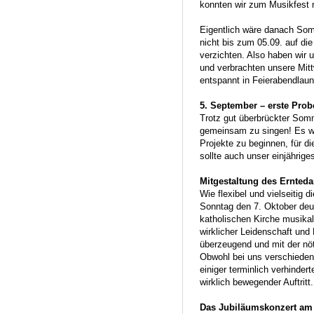
konnten wir zum Musikfest m
Eigentlich wäre danach So
nicht bis zum 05.09. auf di
verzichten. Also haben wir
und verbrachten unsere Mit
entspannt in Feierabendlau
5. September – erste Pro
Trotz gut überbrückter Somm
gemeinsam zu singen! Es w
Projekte zu beginnen, für di
sollte auch unser einjährig
Mitgestaltung des Ernteda
Wie flexibel und vielseitig
Sonntag den 7. Oktober deut
katholischen Kirche musikal
wirklicher Leidenschaft und 
überzeugend und mit der nö
Obwohl bei uns verschieden
einiger terminlich verhinder
wirklich bewegender Auftritt.
Das Jubiläumskonzert am