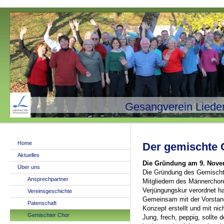
Gesangverein Liede
Home
Der gemischte 
Aktuelles
Die Gründung am 9. Nove
Über uns
Die Gründung des Gemischt
Ansprechpartner
Mitgliedern des Männerchore
Verjüngungskur verordnet h
Vereinsgeschichte
Gemeinsam mit der Vorstand
Patenschaft
Konzept erstellt und mit ni
Gemischter Chor
Jung, frech, peppig, sollte