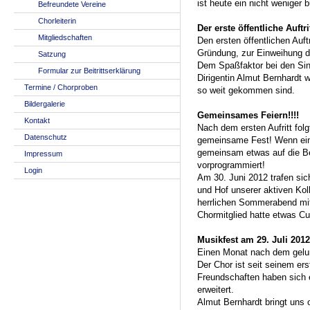
ist heute ein nicht weniger
Befreundete Vereine
Chorleiterin
Der erste öffentliche Auftri
Mitgliedschaften
Den ersten öffentlichen Auftr
Gründung, zur Einweihung d
Satzung
Dem Spaßfaktor bei den Sing
Formular zur Beitrittserklärung
Dirigentin Almut Bernhardt w
Termine / Chorproben
so weit gekommen sind.
Bildergalerie
Gemeinsames Feiern!!!!
Kontakt
Nach dem ersten Aufritt fo
Datenschutz
gemeinsame Fest! Wenn ein
gemeinsam etwas auf die Be
Impressum
vorprogrammiert!
Login
Am 30. Juni 2012 trafen sic
und Hof unserer aktiven Ko
herrlichen Sommerabend mit
Chormitglied hatte etwas Cu
Musikfest am 29. Juli 2012
Einen Monat nach dem gelung
Der Chor ist seit seinem e
Freundschaften haben sich e
erweitert.
Almut Bernhardt bringt uns 